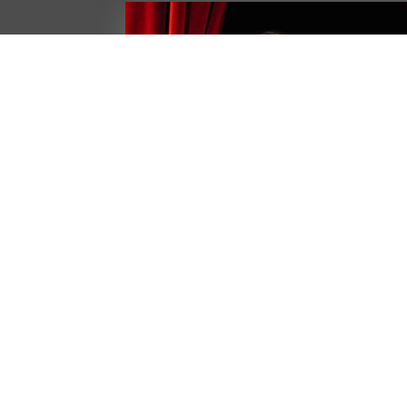
LTA’
ro:
ci
etro
ni
ani
 di cartone,